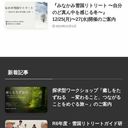
『みなかみ雪国リトリート 〜自分
のど真ん中を感じる冬〜』
12/25(月)〜27(水)開催のご案内
2023年12月1日
新着記事
探求型ワークショップ「癒しをた
ずねる ～変わること、つながる
ことをめぐる旅～」のご案内
R6年度・雪国リトリートガイド研